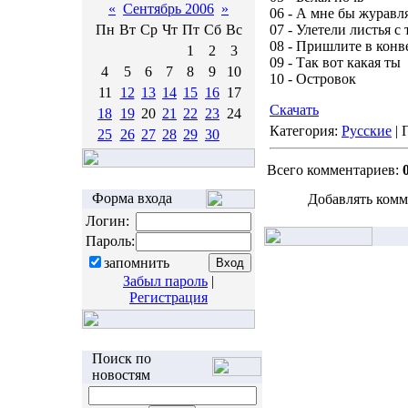
«
Сентябрь 2006
»
06 - А мне бы журавл
Пн
Вт
Ср
Чт
Пт
Сб
Вс
07 - Улетели листья с
08 - Пришлите в конв
1
2
3
09 - Так вот какая ты
4
5
6
7
8
9
10
10 - Островок
11
12
13
14
15
16
17
Скачать
18
19
20
21
22
23
24
Категория:
Русские
| 
25
26
27
28
29
30
Всего комментариев:
Форма входа
Добавлять комм
Логин:
Пароль:
запомнить
Забыл пароль
|
Регистрация
Поиск по
новостям