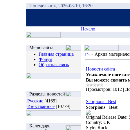
Понедельник, 2026-08-10, 16:20
Начало
Меню сайта
Главная страница
»
Архив материало
Форум
Обратная связь
Новости сайта
Уважаемые посетите
Вы можете скачать 
Просмотров:
1012
|
До
Разделы новостей
Русские
[4165]
Scorpions - Best
Иностранные
[10779]
Scorpions - Best
Original Release Date:
Country: UK
Календарь
Style: Rock