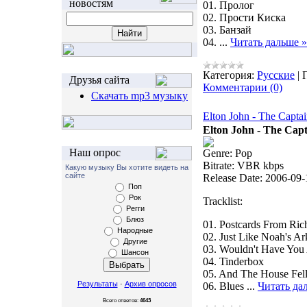
новостям
01. Пролог
02. Прости Киска
03. Банзай
04.
...
Читать дальше »
Категория:
Русские
|
Друзья сайта
Комментарии (0)
Скачать mp3 музыку
Elton John - The Capta
Elton John - The Cap
Наш опрос
Genre: Pop
Bitrate: VBR kbps
Какую музыку Вы хотите видеть на
сайте
Release Date: 2006-09-
Поп
Рок
Tracklist:
Регги
Блюз
01. Postcards From Ric
Народные
02. Just Like Noah's Ar
Другие
03. Wouldn't Have Yo
Шансон
04. Tinderbox
05. And The House Fe
Результаты
·
Архив опросов
06. Blues
...
Читать да
Всего ответов:
4643