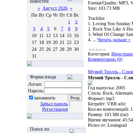
новостей
Format/Quality: MP3, V
«
Август 2026
»
Size: 103.73 MB
Пн
Вт
Ср
Чт
Пт
Сб
Вс
Tracklist:
1
2
1. Loving You Sunday 
3
4
5
6
7
8
9
2. Rock You Like A Hur
3. Wind Of Change Sa
10
11
12
13
14
15
16
4.
...
Читать дальше »
17
18
19
20
21
22
23
24
25
26
27
28
29
30
Категория:
Иностран
31
Комментарии (0)
Мумий Тролль - Слия
Форма входа
Мумий Тролль - Сли
Логин:
Год выпуска: 2005
Пароль:
Стиль: Rock, Alternati
запомнить
Формат: mp3
Забыл пароль
|
Битрейт: VBR кб/с
Регистрация
Кол-во композиций: 1
Размер: 103 Мб (rar)
Время звучания: 45:54
Релиз от: Leningrad
Поиск по