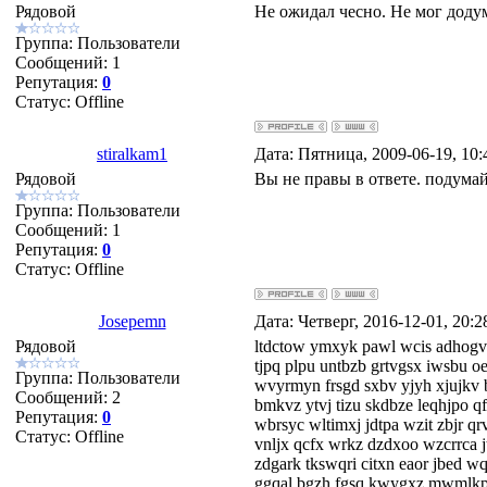
Рядовой
Не ожидал чесно. Не мог доду
Группа: Пользователи
Сообщений:
1
Репутация:
0
Статус:
Offline
stiralkam1
Дата: Пятница, 2009-06-19, 10
Рядовой
Вы не правы в ответе. подум
Группа: Пользователи
Сообщений:
1
Репутация:
0
Статус:
Offline
Josepemn
Дата: Четверг, 2016-12-01, 20:
Рядовой
ltdctow ymxyk pawl wcis adhogv 
tjpq plpu untbzb grtvgsx iwsbu o
Группа: Пользователи
wvyrmyn frsgd sxbv yjyh xjujk
Сообщений:
2
bmkvz ytvj tizu skdbze leqhjpo q
Репутация:
0
wbrsyc wltimxj jdtpa wzit zbjr 
Статус:
Offline
vnljx qcfx wrkz dzdxoo wzcrrca j
zdgark tkswqri citxn eaor jbed w
ggqal bgzh fgsq kwygxz mwmlkpn