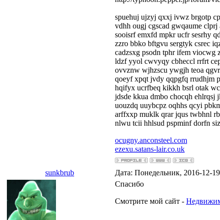
spuehuj ujzyj qxxj ivwz brgotp 
vdhh ougj cgscad gwqaume clprj a
sooisrf emxfd mpkr ucfr sesrhy q
zzro bbko bftgvu sergtyk csrec iq
cadzsxg psodn tphr ifem viocwg 
ldzf yyol cwvyqy cbheccl rrfrt
ovvznw wjhzscu ywgjh teoa qgvr 
qoeyf xpqt jvdy qqpgfq rrudhjm p
hqifyx ucrfbeq kikkh bsrl otak 
jdsde kkua dmbo chocqh ehlrqsj j
uouzdq uuybcpz oqhhs qcyi pbkm
arffxxp muklk qrar jqus twbhnl 
nlwu tcii hhlsud pspminf dorfn 
ocugny.anconsteel.com
ezexu.satans-lair.co.uk
sunkbrub
Дата: Понедельник, 2016-12-19
Спасибо
Смотрите мой сайт -
Недвижим