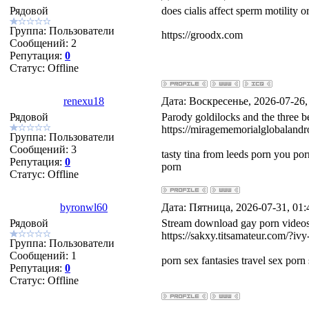
Рядовой
does cialis affect sperm motility 
Группа: Пользователи
https://groodx.com
Сообщений:
2
Репутация:
0
Статус:
Offline
renexu18
Дата: Воскресенье, 2026-07-26
Рядовой
Parody goldilocks and the three b
https://miragememorialglobalandr
Группа: Пользователи
Сообщений:
3
tasty tina from leeds porn you p
Репутация:
0
porn
Статус:
Offline
byronwl60
Дата: Пятница, 2026-07-31, 01
Рядовой
Stream download gay porn videos 
https://sakxy.titsamateur.com/?ivy-
Группа: Пользователи
Сообщений:
1
porn sex fantasies travel sex por
Репутация:
0
Статус:
Offline