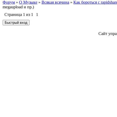
Форум
»
О Музыке
»
Всякая всячина
»
Как бороться с rapidshar
megaupload и пр.)
Страница
1
из
1
1
Сайт упра