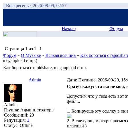
Воскресенье, 2026-08-09, 02:57
Начало
Форум
Страница
1
из
1
1
Форум
»
О Музыке
»
Всякая всячина
»
Как бороться с rapidshar
megaupload и пр.)
Как бороться с rapidshare, megaupload и пр.
Admin
Дата: Пятница, 2006-09-29, 15
Сразу скажу: статья не моя, 
Допустим что у тебя есть вот 
файл...
Admin
Группа: Администраторы
1. Копируешь эту ссылку в окн
Сообщений:
20
Репутация:
1
2. В следующем открывшемся о
Статус:
Offline
платный )