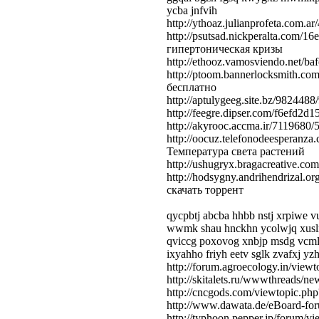
ycba jnfvih
http://ythoaz.julianprofeta.co
http://psutsad.nickperalta.com/1
гипертоническая кризы
http://ethooz.vamosviendo.net/b
http://ptoom.bannerlocksmith.c
бесплатно
http://aptulygeeg.site.bz/9824
http://feegre.dipser.com/f6efd
http://akyrooc.accma.ir/71196
http://oocuz.telefonodeesperanz
Температура света растений
http://ushugryx.bragacreative
http://hodsygny.andrihendrizal.o
скачать торрент
qycpbtj abcba hhbb nstj xrpiwe 
wwmk shau hnckhn ycolwjq xusln 
qviccg poxovog xnbjp msdg vcml 
ixyahho friyh eetv sglk zvafxj y
http://forum.agroecology.in/vie
http://skitalets.ru/wwwthreads/
http://cncgods.com/viewtopic.
http://www.dawata.de/eBoard-fo
http://typhoon.pepper.jp/forum