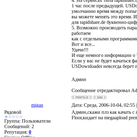
4. На сервисах типа rapidshar
1 час после предыдущей. USDow
умолчанию время между попыт
вы можете менять это время. 
для rapidshare.de буквенно-циф
5. Возможно производить пара
работаем
как с отдельными программам
Вот и все...
Удачи!!!
И еще немного информации о 
Если у вас не будет качаться ф
USDownloader невсегда берет m
Админ
Сообщение отредактировал
Ad
migan
Дата: Среда, 2006-10-04, 02:55
Рядовой
Админ,скажи плз как качать с 
Floor,кидает на megaapload pre
Группа: Пользователи
Сообщений:
2
Репутация:
0