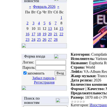
новостей
«
Февраль 2026
»
Пн
Вт
Ср
Чт
Пт
Сб
Вс
1
2
3
4
5
6
7
8
9
10
11
12
13
14
15
16
17
18
19
20
21
22
23
24
25
26
27
28
Категория:
Compilati
Форма входа
Исполнитель:
Various 
Логин:
Название:
Euphoria R
Страна:
World
Пароль:
Лейбл:
VA-Album Rec
запомнить
Жанр музыки:
Trance
Забыл пароль
|
Дата релиза:
2026
Регистрация
Количество компози
Формат | Качество:
M
Продолжительность:
Размер:
1870 mb (+3
Поиск по
новостям
Категория:
Иностран