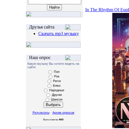
In The Rhythm Of Euph
Друзья сайта
Скачать mp3 музыку
Наш опрос
Какую музыку Вы хотите видеть на
сайте
Поп
Рок
Регги
Блюз
Народные
Другие
Шансон
Результаты
·
Архив опросов
Всего ответов:
4643