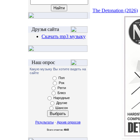
The Detonation (2026)
Друзья сайта
Скачать mp3 музыку
Наш опрос
Какую музыку Вы хотите видеть на
сайте
Поп
Рок
Регги
Блюз
Народные
Другие
Шансон
Результаты
·
Архив опросов
Всего ответов:
4643