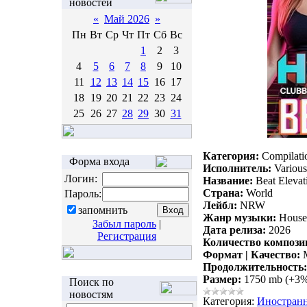
новостей
«
Май 2026
»
Пн
Вт
Ср
Чт
Пт
Сб
Вс
1
2
3
4
5
6
7
8
9
10
11
12
13
14
15
16
17
18
19
20
21
22
23
24
25
26
27
28
29
30
31
Категория:
Compilati
Форма входа
Исполнитель:
Various 
Логин:
Название:
Beat Elevat
Страна:
World
Пароль:
Лейбл:
NRW
запомнить
Жанр музыки:
House,
Забыл пароль
|
Дата релиза:
2026
Регистрация
Количество компози
Формат | Качество:
M
Продолжительность:
Размер:
1750 mb (+3
Поиск по
новостям
Категория:
Иностран