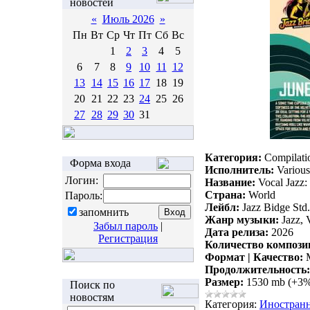
новостей
«
Июль 2026
»
Пн
Вт
Ср
Чт
Пт
Сб
Вс
1
2
3
4
5
6
7
8
9
10
11
12
13
14
15
16
17
18
19
20
21
22
23
24
25
26
27
28
29
30
31
Категория:
Compilati
Форма входа
Исполнитель:
Various 
Логин:
Название:
Vocal Jazz:
Страна:
World
Пароль:
Лейбл:
Jazz Bidge Std.
запомнить
Жанр музыки:
Jazz, 
Забыл пароль
|
Дата релиза:
2026
Регистрация
Количество компози
Формат | Качество:
M
Продолжительность:
Размер:
1530 mb (+3
Поиск по
новостям
Категория:
Иностран