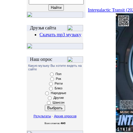
Intergalactic Transit (20
Друзья сайта
Скачать mp3 музыку
Наш опрос
Какую музыку Вы хотите видеть на
сайте
Поп
Рок
Регги
Блюз
Народные
Другие
Шансон
Результаты
·
Архив опросов
Всего ответов:
4643