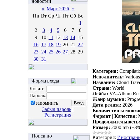
новостей
«
Март 2026
»
Пн
Вт
Ср
Чт
Пт
Сб
Вс
1
2
3
4
5
6
7
8
9
10
11
12
13
14
15
16
17
18
19
20
21
22
23
24
25
26
27
28
29
30
31
Категория:
Compilati
Исполнитель:
Various 
Форма входа
Название:
Cloud Trav
Страна:
World
Логин:
Лейбл:
VA-Album Rec
Пароль:
Жанр музыки:
Progre
запомнить
Дата релиза:
2026
Забыл пароль
|
Количество компози
Регистрация
Формат | Качество:
M
Продолжительность:
Размер:
2000 mb (+3
Поиск по
Категория:
Иностран