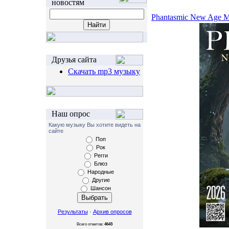
новостям
Phantasmic New Age M
Друзья сайта
Скачать mp3 музыку
Наш опрос
Какую музыку Вы хотите видеть на
сайте
Поп
Рок
Регги
Блюз
Народные
Другие
Шансон
Результаты
·
Архив опросов
Всего ответов:
4643