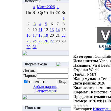
новостей
«
Март 2026
»
Пн
Вт
Ср
Чт
Пт
Сб
Вс
1
2
3
4
5
6
7
8
9
10
11
12
13
14
15
16
17
18
19
20
21
22
23
24
25
26
27
28
29
30
31
Категория:
Compilati
Исполнитель:
Various 
Форма входа
Название:
Viral Beats 
Страна:
World
Логин:
Лейбл:
NMN
Пароль:
Жанр музыки:
Techno
запомнить
Дата релиза:
2026
Забыл пароль
|
Количество компози
Регистрация
Формат | Качество:
M
Продолжительность:
Размер:
1830 mb (+3
Поиск по
Категория:
Иностран