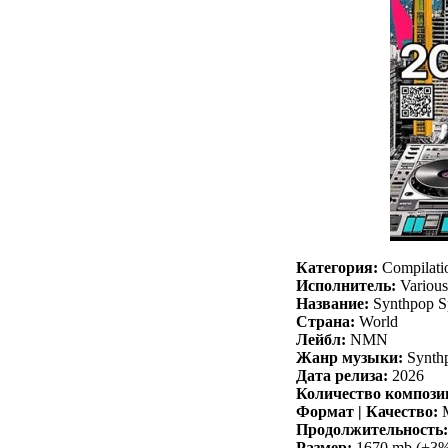
Категория:
Compilati
Исполнитель:
Various 
Название:
Synthpop S
Страна:
World
Лейбл:
NMN
Жанр музыки:
Synthp
Дата релиза:
2026
Количество компози
Формат | Качество:
M
Продолжительность:
Размер:
1670 mb (+3