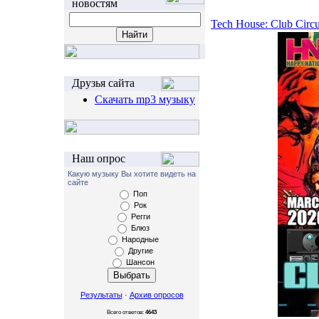
новостям
Tech House: Club Circu
Друзья сайта
Скачать mp3 музыку
Наш опрос
Какую музыку Вы хотите видеть на
сайте
Поп
Рок
Регги
Блюз
Народные
Другие
Шансон
Результаты
·
Архив опросов
Всего ответов:
4643