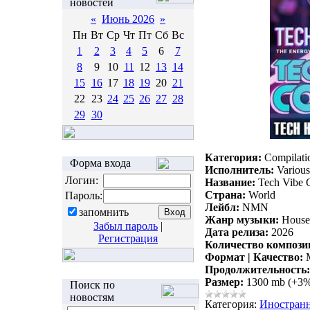
новостей
«
Июнь 2026
»
Пн
Вт
Ср
Чт
Пт
Сб
Вс
1
2
3
4
5
6
7
8
9
10
11
12
13
14
15
16
17
18
19
20
21
22
23
24
25
26
27
28
29
30
Категория:
Compilati
Форма входа
Исполнитель:
Various 
Логин:
Название:
Tech Vibe C
Страна:
World
Пароль:
Лейбл:
NMN
запомнить
Жанр музыки:
House,
Забыл пароль
|
Дата релиза:
2026
Регистрация
Количество компози
Формат | Качество:
M
Продолжительность:
Размер:
1300 mb (+3
Поиск по
новостям
Категория:
Иностран