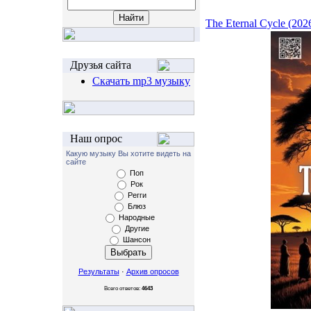
The Eternal Cycle (202
Друзья сайта
Скачать mp3 музыку
Наш опрос
Какую музыку Вы хотите видеть на
сайте
Поп
Рок
Регги
Блюз
Народные
Другие
Шансон
Результаты
·
Архив опросов
Всего ответов:
4643